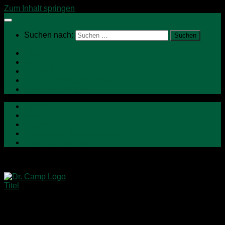
Zum Inhalt springen
Suchen nach:
Home
Neu hier?
Über mich
Campervan Kaufberatung
BusinessCamping
Home
Neu hier?
Über mich
Campervan Kaufberatung
BusinessCamping
Impressum
DR. CAMP ist ein Angebot von: