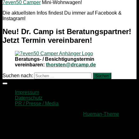
7even50 Camper
Mini-Wohnwagen!
Die aktuellsten Infos findest Du immer auf Facebook &
Instagram!
Neu! Dr. Camp ist Beratungspartner!
Jetzt Termin vereinbaren!
Beratungs- / Besichtigungstermin
vereinbaren:
thorsten@drcamp.de
Suchen nach:
Impressum
Datenschutz
PR / Presse / Media
Präsentiert von
- Entworfen mit dem
Hueman-Theme