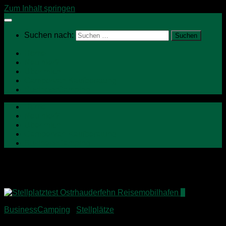
Zum Inhalt springen
Suchen nach:
Home
Neu hier?
Über mich
Campervan Kaufberatung
BusinessCamping
Home
Neu hier?
Über mich
Campervan Kaufberatung
BusinessCamping
Schlagwörter:
Ammerland
2
BusinessCamping
/
Stellplätze