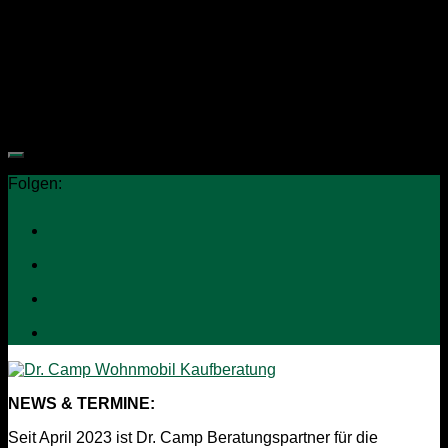
Stellplätze in Rhauderfehn im Ammerland geprüft.Zum Einen
den Platz an der Paddel & Pedal-Station und zum Anderen
den Reisemobilhafen Ostrhauderfehn.Hier die wichtigsten
Eckdaten zum Stellplatztest...
Folgen:
NEWS & TERMINE:
Seit April 2023 ist Dr. Camp Beratungspartner für die