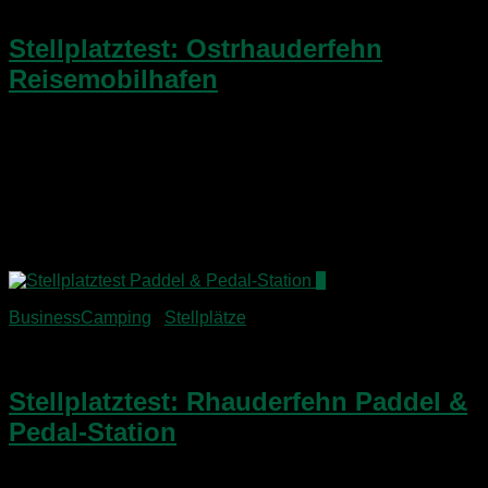
11. November 2014
Stellplatztest: Ostrhauderfehn
Reisemobilhafen
Die Gemeinde Rhauderfehn verfügt über einen weiteren
Stellplatz, den ich für Euch ebenfalls getestet habe. Hier die
Eckdaten zum Stellplatztest Ostrhauderfehn
Reisemobilhafen:Adresse: Liebigstrasse 8, 26842
OstrhauderfehnGPS: 53°8’17“ 7°37’23“Ausstattung: Strom,
Entsorgungsstation, WC, Dusche, Waschmaschine,
Trockner, Glaspavillon,...
1
BusinessCamping
/
Stellplätze
11. November 2014
Stellplatztest: Rhauderfehn Paddel &
Pedal-Station
Im Rahmen eines Geschäftstermins habe ich für Euch zwei