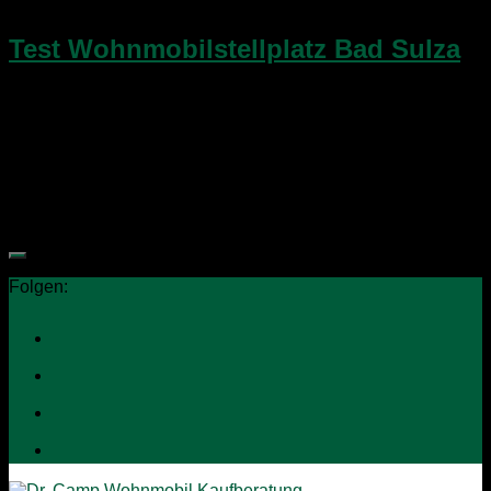
11. April 2015
Test Wohnmobilstellplatz Bad Sulza
Am dritten Tag unserer Reise durch das nördliche Thüringen
schauten wir uns zunächst noch in Bad Frankenhausen um,
bevor es dann gemütlich über Land zum östlichsten Punkt
der geplanten Tour ging. Das Ziel war...
Folgen: