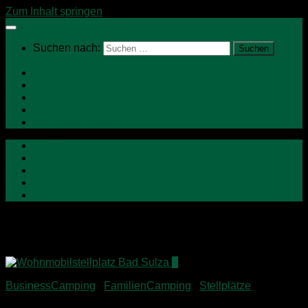
Zum Inhalt springen
Suchen nach:
Home
Neu hier?
Über mich
Campervan Kaufberatung
BusinessCamping
Home
Neu hier?
Über mich
Campervan Kaufberatung
BusinessCamping
Schlagwörter:
Bad Sulza
0
BusinessCamping
/
FamilienCamping
/
Stellplätze