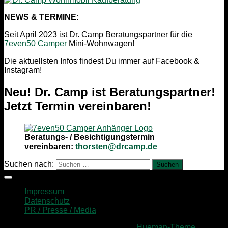
NEWS & TERMINE:
Seit April 2023 ist Dr. Camp Beratungspartner für die
7even50 Camper
Mini-Wohnwagen!
Die aktuellsten Infos findest Du immer auf Facebook &
Instagram!
Neu! Dr. Camp ist Beratungspartner!
Jetzt Termin vereinbaren!
Beratungs- / Besichtigungstermin
vereinbaren:
thorsten@drcamp.de
Suchen nach:
Impressum
Datenschutz
PR / Presse / Media
Präsentiert von
- Entworfen mit dem
Hueman-Theme