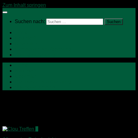
Zum Inhalt springen
Suchen nach:
Home
Neu hier?
Über mich
Campervan Kaufberatung
BusinessCamping
Home
Neu hier?
Über mich
Campervan Kaufberatung
BusinessCamping
Schlagwörter:
Niesmann+Bischoff
3