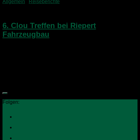
Allgemein
/
Reiseberichte
30. April 2018
6. Clou Treffen bei Riepert
Fahrzeugbau
​Dr. Camp besucht das 6. Clou Treffen in Polch​Clou Treffen?
Niesmann + Bischoff? Alte Wohnmobile?​Was ist denn bei Dr.
Camp los????!!!!​Tja, der Grund ist eigentlich recht simpel…
und auch wieder nicht…Jedenfalls sind wir seit...
Folgen: