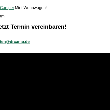
 Camper
Mini-Wohnwagen!
ram!
etzt Termin vereinbaren!
sten@drcamp.de