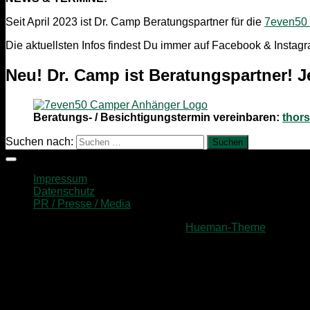
Seit April 2023 ist Dr. Camp Beratungspartner für die
7even50
Die aktuellsten Infos findest Du immer auf Facebook & Instag
Neu! Dr. Camp ist Beratungspartner! J
Beratungs- / Besichtigungstermin vereinbaren:
thor
Suchen nach:
Impressum
Datenschutz
PR / Presse / Media
Präsentiert von
- Entworfen mit dem
Hueman-Theme