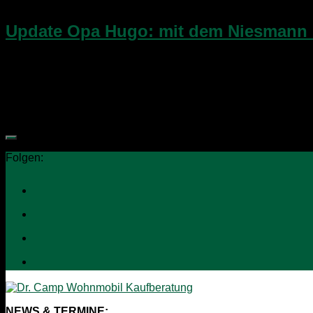
12. Juli 2018
Update Opa Hugo: mit dem Niesmann 
​Opa Hugo, unser 1983er Niesmann Clou Oldtimer Wohnmobil, ge
der letzten Wochen!​Wir haben einige Arbeiten professionell du
Folgen:
NEWS & TERMINE: