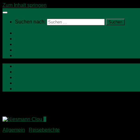
Zum Inhalt springen
Suchen nach:
Home
Neu hier?
Über mich
Campervan Kaufberatung
BusinessCamping
Home
Neu hier?
Über mich
Campervan Kaufberatung
BusinessCamping
Schlagwörter:
Opa Hugo
2
Allgemein
/
Reiseberichte