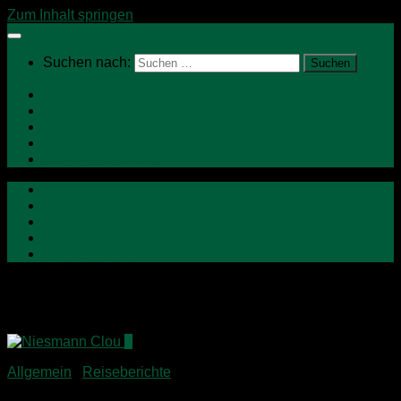
Zum Inhalt springen
Suchen nach:
Home
Neu hier?
Über mich
Campervan Kaufberatung
BusinessCamping
Home
Neu hier?
Über mich
Campervan Kaufberatung
BusinessCamping
Schlagwörter:
Ostsee
2
Allgemein
/
Reiseberichte