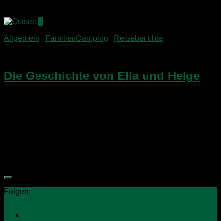
Ergänzungen unten in den Kommentaren! Wir...
0
Allgemein
/
FamilienCamping
/
Reiseberichte
15. Dezember 2014
Die Geschichte von Ella und Helge
Eines der schönsten Erlebnisse unserer Ostsee Tour im
Sommer 2014 hatten wir zweifellos während des
Aufenthaltes auf dem Stellplatz Am Salzhaff in Boiensdorf.
Nicht nur, dass der Platz über den „it-Faktor“ verfügte,
sondern es...
Folgen: