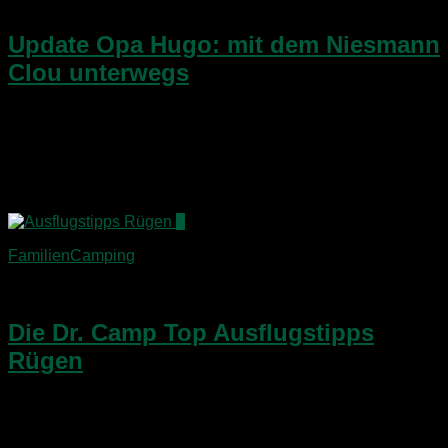
12. Juli 2018
Update Opa Hugo: mit dem Niesmann
Clou unterwegs
​Opa Hugo, unser 1983er Niesmann Clou Oldtimer
Wohnmobil, gehört nun seit Ende April zur Familie!​Seitdem
ist einiges passiert und heute gibt es das rundum Update der
letzten Wochen!​Wir haben einige Arbeiten professionell
durchführen lassen,...
0
FamilienCamping
27. September 2016
Die Dr. Camp Top Ausflugstipps
Rügen
Hier ist er endlich: mein Artikel mit den Top Ausflugsstips
Rügen – persönlich geprüft und für Euch bewertet!Natürlich
bietet die Ostseeinsel noch viel mehr; freue mich über Eure