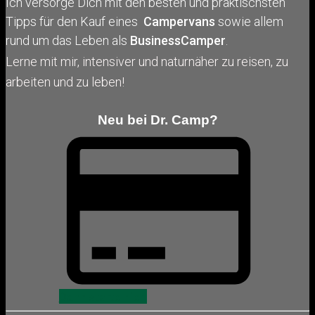
Ich versorge Dich mit den besten und praktischsten
Tipps für den Kauf eines
Campervans
sowie allem
rund um das Leben als
BusinessCamper
.
Lerne mit mir, intensiver und naturnäher zu reisen, zu
arbeiten und zu leben!
Neu bei Dr. Camp?
Dann starte hier!