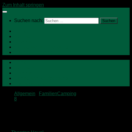
Zum Inhalt springen
Suchen nach:
Home
Neu hier?
Über mich
Campervan Kaufberatung
BusinessCamping
Home
Neu hier?
Über mich
Campervan Kaufberatung
BusinessCamping
Allgemein
/
FamilienCamping
8
Die besten Tipps für die Übernahme
eines Wohnwagens