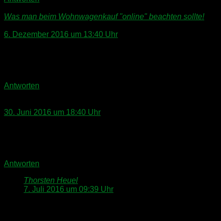
Was man beim Wohnwagenkauf "online" beachten sollte!
sagt:
6. Dezember 2016 um 13:40 Uhr
[…] man bei der Abholung und Übergabe eines
Wohnwagens achten sollte, wird ein weiteres Thema
demnächst hier im Dr. Camp Blog […]
Antworten
Dietmar Schmitz
sagt:
30. Juni 2016 um 18:40 Uhr
Hallo
Super
Können wir eine sogenannte Checkliste haben ?
Antworten
Thorsten Heuel
sagt:
7. Juli 2016 um 09:39 Uhr
Hallo Dietmar,
sorry für die später Antwort, da ich wieder „on the road“