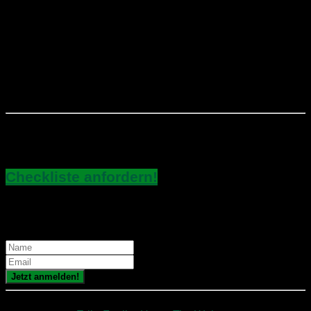
Wasserhähne sowie die (Ablass-) Ventile kontrollieren
zu können.
Wenn alles zu Eurer Zufriedenheit ist und der Moment
kommt, den WoWa an Euer Zugfahrzeug anzuhängen,
vergesst nicht, die Außenbeleuchtung inkl. Blinker zu
testen.
​Wenn Du diese Checkliste gern im handlichen pdf
Format haben möchtest, klick hier:
Checkliste anfordern!
​und trag ich jetzt in den Newsletter ein, um exklusive
Infos rund um die Dr. Camp Community zu erhalten:
Jetzt anmelden!