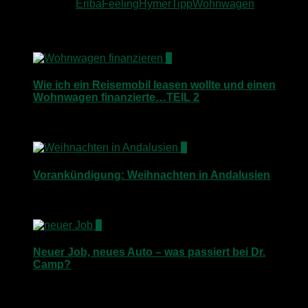
Schlagwörter:
Eriba
Feeling
Hymer
Tipp
Wohnwagen
Für dich vielleicht ebenfalls interessant …
8
Wie ich ein Reisemobil leasen wollte und einen
Wohnwagen finanzierte…TEIL 2
22. November 2014
0
Vorankündigung: Weihnachten in Andalusien
4. Dezember 2018
3
Neuer Job, neues Auto – was passiert bei Dr.
Camp?
10. Mai 2016