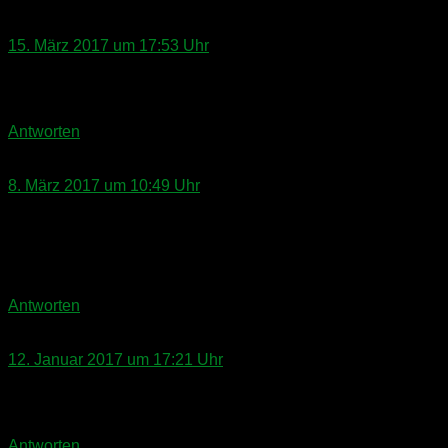
Anita
sagt:
15. März 2017 um 17:53 Uhr
Vielen Dank für die Tips! Könnte ich die Checkliste als PDF
haben? Am Montag ist es soweit! :)
Antworten
Schwengfelder
sagt:
8. März 2017 um 10:49 Uhr
Hallo Doc
Könnten wir auch so eine PDF Checkliste bekommen?
Fam. S.
Antworten
Thorsten Wiebe
sagt:
12. Januar 2017 um 17:21 Uhr
Super Infos…..Danke!!!
Könnten wir auch so eine PDF Checkliste bekommen?
Antworten