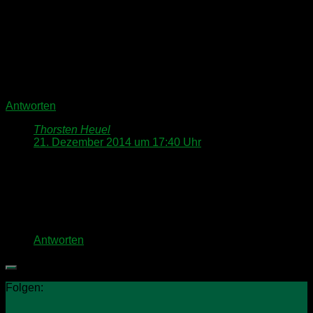
Und Fett gehört natürlich gar nicht auf den Kugelkopf. Das
wäre dasselbe wie Bremsbelege schmieren ;-).
Den ersten Fehler haben wir selbst gemacht, den zweiten
haben wir machen lassen.
Ist alles sauber? Ich wünsche eine allzeit knitterfreie Fahrt!
Antworten
Thorsten Heuel
sagt:
21. Dezember 2014 um 17:40 Uhr
Hallo Christiane,
vielen Dank für den zusätzlichen Tipp. Ein niederiges
Geräuschniveau wünscht sich jeder Camper und die
einwandfreie Funktion der Antischlingerkupplung ist
natürlich extrem wichtig.
Antworten
Folgen: