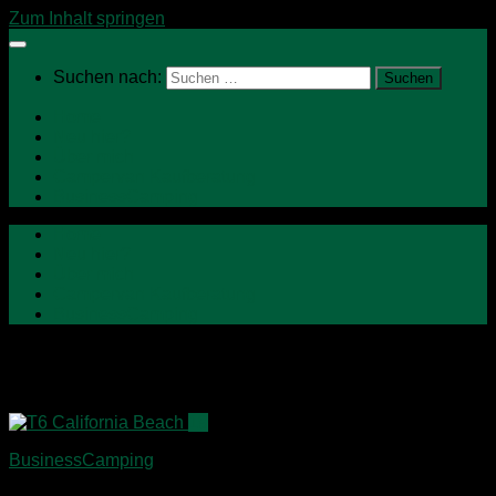
Zum Inhalt springen
Suchen nach:
Home
Neu hier?
Über mich
Campervan Kaufberatung
BusinessCamping
Home
Neu hier?
Über mich
Campervan Kaufberatung
BusinessCamping
Schlagwörter:
Custom-Bus
19
BusinessCamping