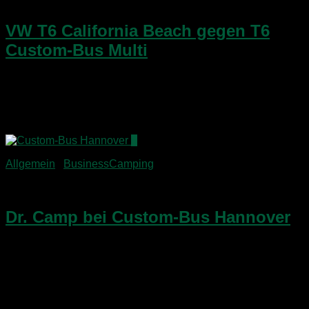
12. Juni 2015
VW T6 California Beach gegen T6
Custom-Bus Multi
Auf der Suche nach einem Nachfolger für meinen VW T5
California Beach, Teil 3. Macht es doch Sinn, auf einen T6
California Beach zu gehen oder wäre der Custom-Bus Multi
die bessere Wahl? Let’s...
5
Allgemein
/
BusinessCamping
18. Mai 2015
Dr. Camp bei Custom-Bus Hannover
Auf dem Weg zur DNX hatte ich einen Zwischenstopp in
Hannover-Langenhagen beim VW Ausbauer Custom-Bus
eingeplant. Zu diesem Zweck war ein Gespräch mit
Geschäftsführer Craig Kammeyer verabredet worden.
Nachdem ich vor einiger Zeit schon...