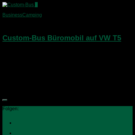
3
BusinessCamping
11. Februar 2015
Custom-Bus Büromobil auf VW T5
Der in Hannover angesiedelte Ausbauer Custom-Bus hat im
Kundenauftrag eine geniale Mischung aus Büromobil und
Camper geschaffen – natürlich wie immer bei Custom-Bus
auf Basis des VW T5 bzw. T6. Für alle BusinessCamper und
die,...
Folgen: