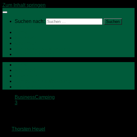
Zum Inhalt springen
Suchen nach:
Home
Neu hier?
Über mich
Campervan Kaufberatung
BusinessCamping
Home
Neu hier?
Über mich
Campervan Kaufberatung
BusinessCamping
BusinessCamping
3
Custom-Bus Büromobil auf VW T5
von
Thorsten Heuel
· Veröffentlicht
11. Februar 2015
·
Aktualisiert
19. Dezember 2017