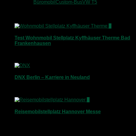
Schlagwörter:
Büromobil
Custom-Bus
VW T5
Für dich vielleicht ebenfalls interessant …
2
Test Wohnmobil Stellplatz Kyffhäuser Therme Bad
Frankenhausen
9. April 2015
DNX Berlin – Karriere in Neuland
11. Mai 2015
0
Reisemobilstellplatz Hannover Messe
26. März 2015