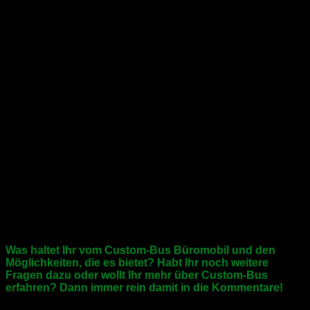
zur neu entwickelten Schlafsitzbank sind weitere
Custom-
Bus
Innovationen in dem Fahrzeug verbaut. Auch das
Seitenmöbel wurde neu entworfen, um Platz für den
Schreibtisch bereit zu stellen.
Die Kosten für das flexible
Büromodul
inklusive sämtlicher Auszüge, Klappen,
Monitorhalterung und Druckerport belaufen sich auf etwa
3.000,-€
.
Es versteht sich von selbst, dass ein derart umfangreich und
individuell ausgestattetes Mobil
kein Schnäppchen
sein
kann. Das
Custom-Bus Büromobil
zeigt aber eindrucksvoll,
welche Möglichkeiten der Gestaltung ein engagiertes Team
mit entsprechendem Know-How seinen Kunden bieten kann.
Wenn ein individueller Ausbau dann nicht nur dem
Freizeit-Vergnügen dient, sondern es dem Nutzer
ermöglicht, seine Arbeit effektiver und produktiver zu
gestalten, dann kann die Rechnung für den Kunden
sicher aufgehen!
Was haltet Ihr vom Custom-Bus Büromobil und den
Möglichkeiten, die es bietet? Habt Ihr noch weitere
Fragen dazu oder wollt Ihr mehr über Custom-Bus
erfahren? Dann immer rein damit in die Kommentare!