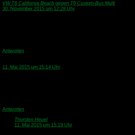
VW T6 California Beach gegen T6 Custom-Bus Multi
sagt:
30. November 2015 um 12:28 Uhr
[…] Also Custom-Bus. Da ich schon zweimal über das Team
um Craig Kammeyer geschrieben habe, werde ich mich an
dieser Stelle nicht wiederholen, sondern mich auf die
relevanten Aspekte konzentrieren. Die anderen Artikel findet
Ihr zum Nachlesen HIER und DORT. […]
Antworten
Günter Rosinski
sagt:
11. Mai 2015 um 15:14 Uhr
Wie stellt man sich ein Büromobil vor, gibt es Fotos oder
Zeichnungen?
Schreibtisch ca. 60 – 80 x 140 -160 ? möglich?
Fax,Scanner, Shredder, PC Telefon möglich, wenn ja, wie?
welche Batterieleistung. wie wieder aufgeladen?
Antworten
Thorsten Heuel
sagt:
11. Mai 2015 um 15:19 Uhr