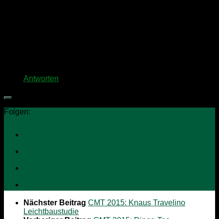
Hallo Günter,
die Fotos laufen über dem Artikel durch. Hast Du sie
gesehen?
Für alle weiteren Infos (ich bin sicher, fast alles ist
machbar) wende Dich doch einfach direkt an Craig
Kammeyer von Custom-Bus und sag einen lieben Gruß
von mir!
Mit besten Grüßen, Thorsten
Antworten
Folgen:
Nächster Beitrag
CMT 2015: Knaus Travelino
Leichtbaustudie