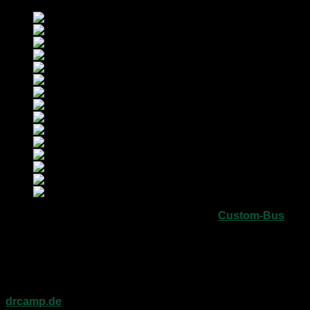
Der in Hannover angesiedelte Ausbauer
Custom-Bus
hat
im Kundenauftrag eine geniale Mischung aus Büromobil
und Camper geschaffen – natürlich wie immer bei
Custom-Bus auf Basis des VW T5 bzw. T6.
Für alle BusinessCamper und die, die es noch werden
wollen, stelle ich Euch das Fahrzeug vor – nur hier auf
drcamp.de
!