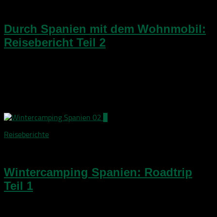
30. Januar 2019
Durch Spanien mit dem Wohnmobil:
Reisebericht Teil 2
Spanien mit dem Wohnmobil – hier kommt Teil 2 unseres
ReiseberichtsIm ersten Teil unseres Roadtrips durch
Südspanien ging es mit dem gemieteten Ford Nugget Westfalia
von FlamencoCampers ab Malaga ostwärts an der Küste
entlang...
4
Reiseberichte
23. Januar 2019
Wintercamping Spanien: Roadtrip
Teil 1
Weihnachten mal anders! In 2018 heißt es: Wintercamping
SpanienAnreise & Übernahme des Mietcampers | Tag 1Als bei