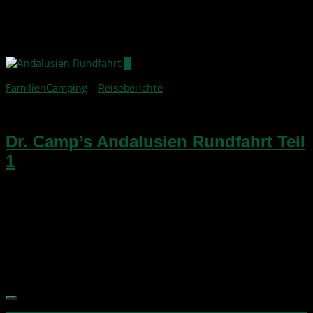
uns die Überlegung aufkam, zum ersten Mal Weihnachten
nicht im Kreise der erweiterten Familie zu verbringen,
sondern...
7
FamilienCamping
/
Reiseberichte
11. November 2015
Dr. Camp’s Andalusien Rundfahrt Teil
1
Im Oktober 2015 hatten wir die Gelegenheit, auf Einladung
von FlamencoCampers eine Andalusien Rundfahrt im VW T4
California zu unternehmen. Im ersten Teil nehme ich Euch mit
von unserer Ankunft in Malaga bis nach...