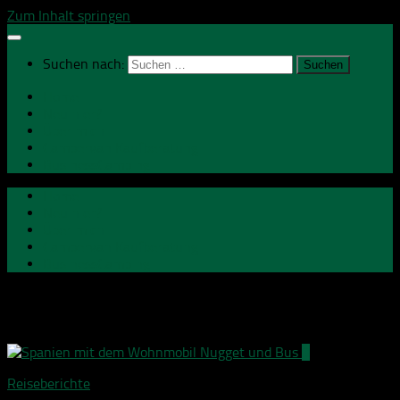
Zum Inhalt springen
Suchen nach:
Home
Neu hier?
Über mich
Campervan Kaufberatung
BusinessCamping
Home
Neu hier?
Über mich
Campervan Kaufberatung
BusinessCamping
Schlagwörter:
Malaga
3
Reiseberichte