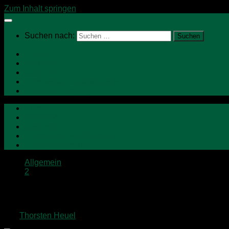
Zum Inhalt springen
Suchen nach:
Home
Neu hier?
Über mich
Campervan Kaufberatung
BusinessCamping
Home
Neu hier?
Über mich
Campervan Kaufberatung
BusinessCamping
Allgemein
2
Familienausflüge NRW: Dechenhöhle I
von
Thorsten Heuel
·
18. Juni 2015