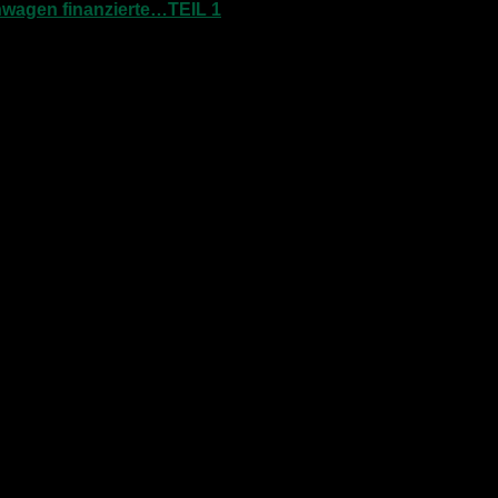
nwagen finanzierte…TEIL 1
 gefallen wie Du es beschrieben hast.
 Grürmannsheide ist ein Campingplatz. Fast nur Dauercamper, aber