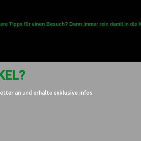
Dechenhöhle Iserlohn!
und Unterstützung an das Team vom evangelischen Kinderg
tere Tipps für einen Besuch? Dann immer rein damit in die
KEL?
tter an und erhalte exklusive Infos