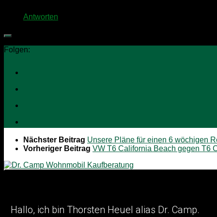
Beste Grüße, Thorsten
Antworten
Folgen:
Nächster Beitrag
Unsere Pläne für einen 6 wöchigen 
Vorheriger Beitrag
VW T6 California Beach gegen T6 
Hallo, ich bin Thorsten Heuel alia
s Dr. Camp.