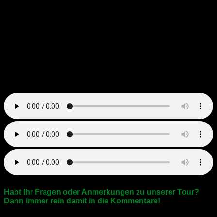
beiden Plätzen
und genießt das umfangreiche Angebot und
die tolle Natur!
Viel Spaß im Bergischen Land! So schön kann Heimat
sein!
Übrigens hat
RADIO BERG
ein Interview mit mir gemacht
und in einen ziemlich genialen Beitrag gepackt!
Hört doch mal rein:
Habt Ihr Fragen oder Anmerkungen zu unserer Tour?
Dann immer rein damit in die Kommentare!