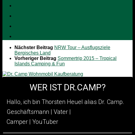
Nächster Beitrag
NRW Tour – Ausflugsziele
Bergisches Land
Vorheriger Beitrag
Sommertrip 2015 – Tropical
Islands Camping & Fun
WER IST DR.CAMP?
Hallo, ich bin Thorsten Heuel alia
s Dr. Camp.
Geschäftsmann | Vater |
Camper | YouTuber