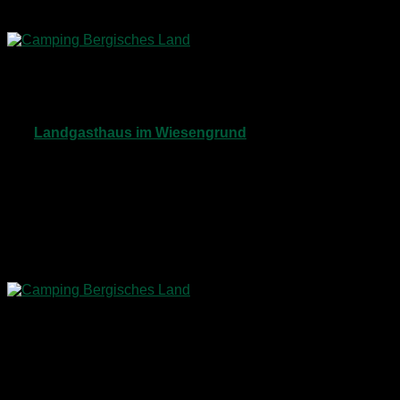
angeboten, um die Gäste bei Laune zu halten.
Einfahrt zum Campingpark Bergisches Land
Am Feiertag der Deutschen Einheit gab es zum Beispiel eine
gemeinsame Wanderung
durch die Umgebung. Ziel war
das
Landgasthaus im Wiesengrund
, wo aktuell
„Schlachtfest“
gefeiert wurde.
Für alle, die weniger gut zu Fuß waren und als besonderer
Spaß für die Kids wurde die Wanderung von einem
Planwagen mit einem Traktor
als Zugpferd begleitet. Ein
tolles Erlebnis und
Dr. Camp Jr.
durfte sogar im Fahrerhaus
der Traktors mitfahren, was für
leuchtende Augen
bei
meinem Stadtkind sorgte.
Start zur urigen Feiertagstour
Der
Aufenthalt im Landgasthaus
bot denn auch gleich die
Gelegenheit, das
Bergische Land kulinarisch
zu genießen.
Während ich einen Salat mit Bratkartoffeln, Spiegelei,
gebratener Blutwurst und gebackener Leberwurst auswählte,