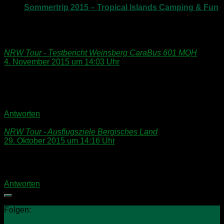
Sommertrip 2015 – Tropical Islands Camping & Fun
1. Oktober 2015
NRW Tour - Testbericht Weinsberg CaraBus 601 MQH
sagt:
4. November 2015 um 14:03 Uhr
[…] unsere Tour durch das Bergische Land konnte ich
Weinsberg, eine Marke der KnausTabbert GmbH, als Partner
[…]
Antworten
NRW Tour - Ausflugsziele Bergisches Land
sagt:
29. Oktober 2015 um 14:16 Uhr
[…] letzten Artikel habe ich für Euch zwei Campingplätze im
Bergischen Land […]
Antworten
Folgen: