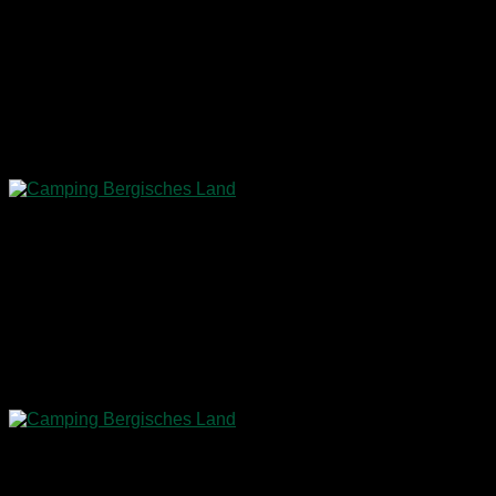
vorstellen möchte:
Campingpark im Bergischen Land
Der Campingplatz, der von
Petra und Frank Baldsiefen
geleitet wird, liegt im
Ortsteil Oberbüschem der Gemeinde
Lindlar
, inmitten der wunderschön hügeligen Landschaft des
Bergischen Lands.
Blick von unserem Stellplatz
Für uns war ein Stellplatz reserviert, der nicht nur nah am
neuen Waschhaus
lag, sondern auch einen
tollen Blick auf
die Umgebung
bot.
Schnell war der
CaraBus
ausgerichtet und wir konnten uns
bei bestem Wetter aufmachen, die Einrichtungen des Platzes
zu erkunden.
Traumplatz für den CaraBus 601 MQH
Traditionell gibt es einen
großen Anteil an Dauercampern
,