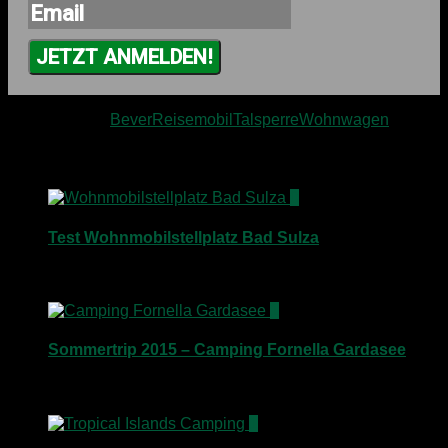
JETZT ANMELDEN!
Schlagwörter:
Bever
Reisemobil
Talsperre
Wohnwagen
Für dich vielleicht ebenfalls interessant …
0
Test Wohnmobilstellplatz Bad Sulza
11. April 2015
1
Sommertrip 2015 – Camping Fornella Gardasee
4. August 2015
1