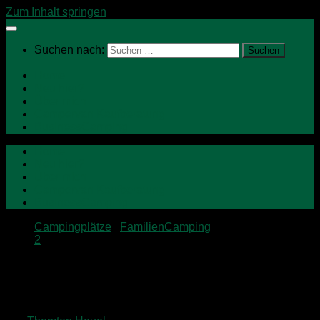
Zum Inhalt springen
Suchen nach:
Home
Neu hier?
Über mich
Campervan Kaufberatung
BusinessCamping
Home
Neu hier?
Über mich
Campervan Kaufberatung
BusinessCamping
Campingplätze
/
FamilienCamping
2
NRW Tour – Camping Bergisches
Land