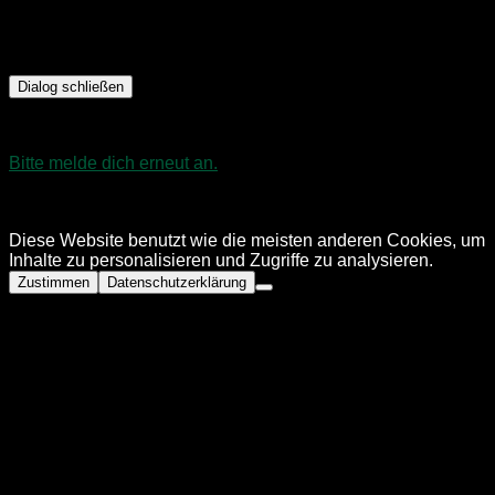
Dialog schließen
Sitzung abgelaufen
Bitte melde dich erneut an.
Die Anmeldeseite wird sich in
einem neuen Tab öffnen. Nach dem Anmelden kannst du den
Tab schließen und zu dieser Seite zurückkehren.
Diese Website benutzt wie die meisten anderen Cookies, um
Inhalte zu personalisieren und Zugriffe zu analysieren.
Zustimmen
Datenschutzerklärung