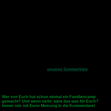
Anschluss. Hier aber bildet sich schnell ein
besonderes
Gefühl von Gemeinsamkeit
und die Kinder lernen, dass
jeder einen Beitrag zum Gelingen des Tages leisten kann
und muss.
Die Eltern wiederum bekommen Gelegenheit, ihre Kinder
einmal ganz anders zu erleben und sich dabei über
Erfahrungen auszutauschen.
Ich glaube nicht unbedingt, dass ich ohne den Kontakt zu
FP
Sportreisen
jemals ein solches
Familiencamp
besucht
hätte. Aufgrund der Erlebnisse und den vielen
positiven
Eindrücken
kann es nun aber gut sein, dass wir im nächsten
Jahr zu
„Wiederholungstätern“
werden.
Da ich ja in dieser Phase
unseres Sommertrips
allein mit
den Kids
unterwegs war, hätte mir gar nichts besseres
passieren können. Ich hatte eine
aufregende und im
besten Sinne wertvolle Zeit
mit meiner Tochter und meinem
Sohn, an die ich mich immer gern zurück erinnern werde.
Wer von Euch hat schon einmal ein Familiencamp
gemacht? Und wenn nicht: wäre das was für Euch?
Immer rein mit Eurer Meinung in die Kommentare!