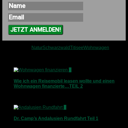
JETZT ANMELDEN!
Schlagwörter:
Natur
Schwarzwald
Titisee
Wohnwagen
Für dich vielleicht ebenfalls interessant …
8
Wie ich ein Reisemobil leasen wollte und einen
Wohnwagen finanzierte…TEIL 2
22. November 2014
7
Dr. Camp’s Andalusien Rundfahrt Teil 1