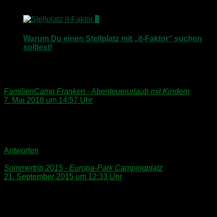
11. November 2015
9
Warum Du einen Stellplatz mit „it-Faktor“ suchen
solltest!
25. November 2014
FamilienCamp Franken - Abenteuerurlaub mit Kindern
sagt:
7. Mai 2018 um 14:57 Uhr
[…] von FP Sportreisen grundsätzlich funktioniert, empfehle
ich Euch an dieser Stelle zum Nachlesen den passenden
Artikel vom letzten Jahr dazu. Dort findet Ihr alle […]
Antworten
Sommertrip 2015 - Europa-Park Campingplatz
sagt:
21. September 2015 um 12:33 Uhr
[…] dem tollen Familiencamp geht unser Abenteuer im
Freizeitpark weiter – wir fahren zum Europa-Park
Campingplatz im […]