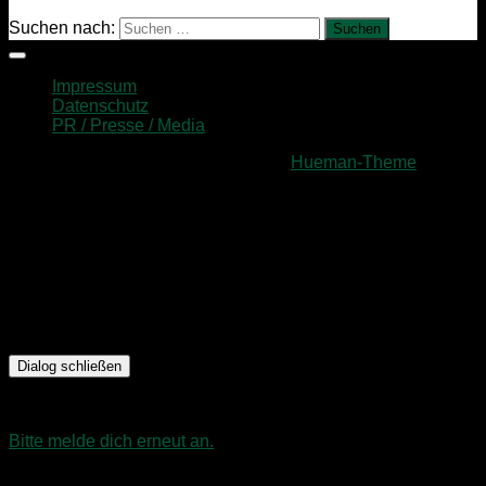
Suchen nach:
Impressum
Datenschutz
PR / Presse / Media
Präsentiert von
- Entworfen mit dem
Hueman-Theme
Dialog schließen
Sitzung abgelaufen
Bitte melde dich erneut an.
Die Anmeldeseite wird sich in
einem neuen Tab öffnen. Nach dem Anmelden kannst du den
Tab schließen und zu dieser Seite zurückkehren.