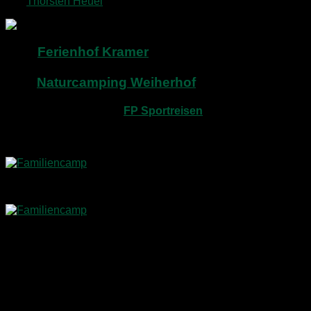
von
Thorsten Heuel
·
7. September 2015
Vom
Ferienhof Kramer
am Bodensee war es
ein 2 Stunden Trip zu unserem nächsten Ziel,
dem
Naturcamping Weiherhof
am Titisee.
Dorthin waren wir von
FP Sportreisen
eingeladen
worden, um an einem 6-tägigen Familiencamp
teilzunehmen.
Feuerzelt und Kochzelt
Infoboard am Eingang
Der Platz befindet sich
direkt am Ufer des Titisees
im
schönen Hochschwarzwald. Viele der
Stellplätze
liegen in
unmittelbarer Nähe zum Wasser
, während für das
Familiencamp
ein eigener Bereich im hinteren Teil des
Platzes in Waldnähe reserviert war.