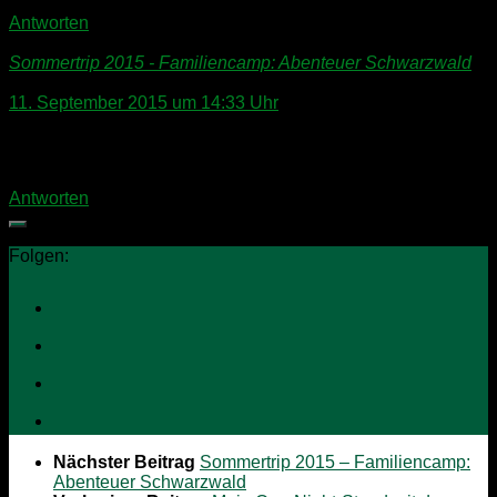
Antworten
Sommertrip 2015 - Familiencamp: Abenteuer Schwarzwald
sagt:
11. September 2015 um 14:33 Uhr
[…] schon im letzten Artikel versprochen, bekommt Ihr heute
einen Überblick über unser Abenteuer […]
Antworten
Folgen:
Nächster Beitrag
Sommertrip 2015 – Familiencamp:
Abenteuer Schwarzwald