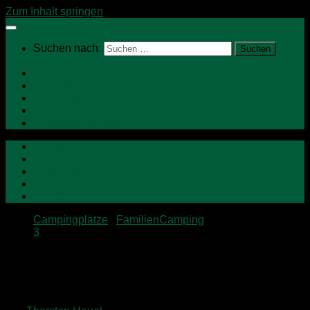
Zum Inhalt springen
Suchen nach:
Home
Neu hier?
Über mich
Campervan Kaufberatung
BusinessCamping
Home
Neu hier?
Über mich
Campervan Kaufberatung
BusinessCamping
Campingplätze
/
FamilienCamping
3
Sommertrip 2015 – Familiencamp auf
dem Weiherhof am Titisee