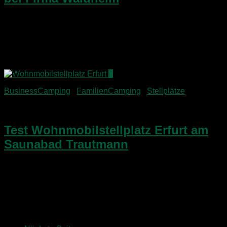
Nach einem spannenden und vollen Tag in Erfurt mit KIKA-
Besichtigung, Stadtbummel und Geisterbahn machten wir
am späten Nachmittag noch den kurzen Trip rüber nach
Eisenach. Mittendrin gab es einen Schneesturm und wir
waren froh,...
3
BusinessCamping
/
FamilienCamping
/
Stellplätze
13. April 2015
Test Wohnmobilstellplatz Erfurt am
Saunabad Trautmann
Nach unserem Aufbruch in Bad Sulza machten wir am 4. Tag
unserer Nord-Thüringen-Tour einen Zwischenstopp in
Weimar. Darüber lest Ihr in Kürze in meinem Reisebericht.
Für die Übernachtung wählten wir dann aber den
Wohnmobilstellplatz...