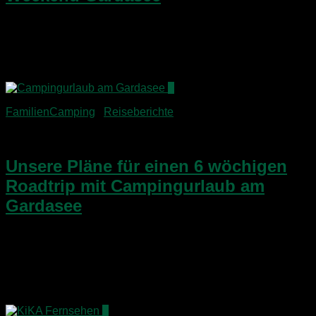
Dr. Camp’s Eindrücke vom Platz Camping Weekend
Gardasee: Ich hoffe doch sehr, dass Ihr mir alle während
unseres bisherigen Sommertrips bei Facebook gefolgt seid,
wo ich ja tägliche Updates mit Fotos gepostet habe. Nun...
9
FamilienCamping
/
Reiseberichte
25. Juni 2015
Unsere Pläne für einen 6 wöchigen
Roadtrip mit Campingurlaub am
Gardasee
Was haben wir für die Sommerferien 2015 geplant? Und
worauf könnt Ihr Euch außer einem ungewöhnlichen
Campingurlaub am Gardasee in den nächsten Wochen
freuen? Auch wenn es das Wetter nicht vermuten lässt: in
wenigen...
4