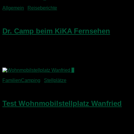
Allgemein
/
Reiseberichte
21. April 2015
Dr. Camp beim KiKA Fernsehen
Ich möchte Euch heute von einem besonderen Highlight
unserer Tour durch Thüringen berichten: In Erfurt hatten wir
die Chance zu einer exklusiven Führung beim KiKA
Fernsehen, die ich zuvor organisiert hatte. Holt mal die...
1
FamilienCamping
/
Stellplätze
19. April 2015
Test Wohnmobilstellplatz Wanfried
Den letzten vollen Tag unserer Tour durch das nördliche
Thüringen nutzten wir zu einer Besichtigung der historischen
Altstadt von Mühlhausen und einem ausgiebigen Besuch der
Thüringen Therme. Mehr dazu im kommenden Reisebericht.