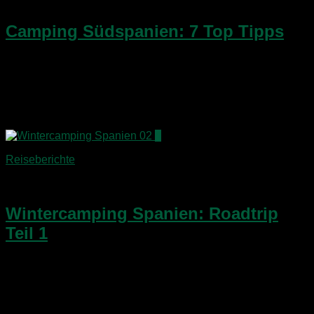
14. Februar 2019
Camping Südspanien: 7 Top Tipps
Camping Südspanien: ich gebe Dir in diesem Artikel Tipps
für insgesamt 7 Stell- und Campingplätze.Über den
Jahreswechsel 2018 / 2019 waren wir mit einem Miet-
Camper unterwegs in Andalusien und entlang der
spanischen Ostküste.Dazu habe...
4
Reiseberichte
23. Januar 2019
Wintercamping Spanien: Roadtrip
Teil 1
Weihnachten mal anders! In 2018 heißt es: Wintercamping
SpanienAnreise & Übernahme des Mietcampers | Tag 1Als
bei uns die Überlegung aufkam, zum ersten Mal
Weihnachten nicht im Kreise der erweiterten Familie zu
verbringen, sondern...