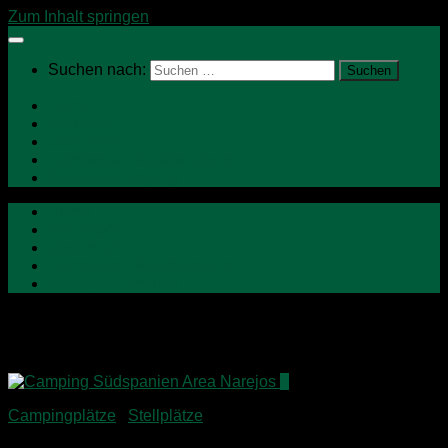
Zum Inhalt springen
Suchen nach:
Home
Neu hier?
Über mich
Campervan Kaufberatung
BusinessCamping
Home
Neu hier?
Über mich
Campervan Kaufberatung
BusinessCamping
Schlagwörter:
Roadtrip
0
Campingplätze
/
Stellplätze