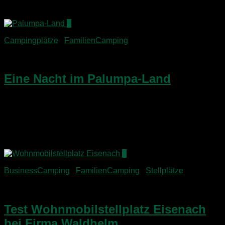
Für die...
4
Campingplätze
/
FamilienCamping
17. April 2015
Eine Nacht im Palumpa-Land
Von der Wartburg-Stadt Eisenach ging unsere Fahrt weiter
durch den Nationalpark Hainich in Richtung Norden. Ein
weiterer Abstecher führte uns noch nach Bad Langensalza,
die Stadt der 10 Gärten. Dazu mehr im kommenden
Reisebericht....
3
BusinessCamping
/
FamilienCamping
/
Stellplätze
15. April 2015
Test Wohnmobilstellplatz Eisenach
bei Firma Waldhelm