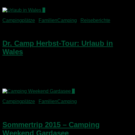
4
Campingplätze
/
FamilienCamping
/
Reiseberichte
12. Dezember 2016
Dr. Camp Herbst-Tour: Urlaub in
Wales
Nach einer Woche Messedienst in Birmingham ging es mit
der Familie noch auf Tour Richtung Westen! Ich war mit
meinem Dienstwagen nach England gefahren und der Rest
der Familie kam am vorletzten Messetag mit...
4
Campingplätze
/
FamilienCamping
29. Juli 2015
Sommertrip 2015 – Camping
Weekend Gardasee